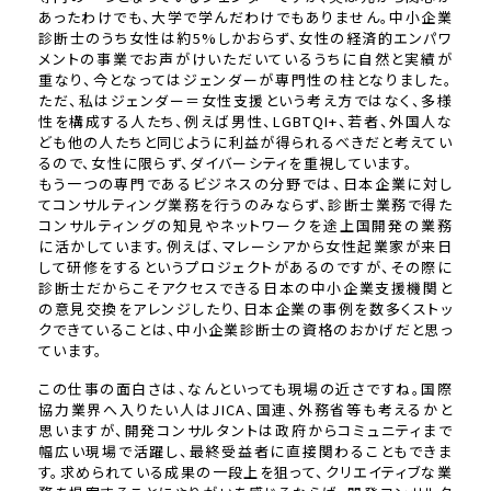
あったわけでも、大学で学んだわけでもありません。中小企業
診断士のうち女性は約5%しかおらず、女性の経済的エンパワ
メントの事業でお声がけいただいているうちに自然と実績が
重なり、今となってはジェンダーが専門性の柱となりました。
ただ、私はジェンダー＝女性支援という考え方ではなく、多様
性を構成する人たち、例えば男性、LGBTQI+、若者、外国人な
ども他の人たちと同じように利益が得られるべきだと考えてい
るので、女性に限らず、ダイバーシティを重視しています。
もう一つの専門であるビジネスの分野では、日本企業に対し
てコンサルティング業務を行うのみならず、診断士業務で得た
コンサルティングの知見やネットワークを途上国開発の業務
に活かしています。例えば、マレーシアから女性起業家が来日
して研修をするというプロジェクトがあるのですが、その際に
診断士だからこそアクセスできる日本の中小企業支援機関と
の意見交換をアレンジしたり、日本企業の事例を数多くストッ
クできていることは、中小企業診断士の資格のおかげだと思っ
ています。
この仕事の面白さは、なんといっても現場の近さですね。国際
協力業界へ入りたい人はJICA、国連、外務省等も考えるかと
思いますが、開発コンサルタントは政府からコミュニティまで
幅広い現場で活躍し、最終受益者に直接関わることもできま
す。求められている成果の一段上を狙って、クリエイティブな業