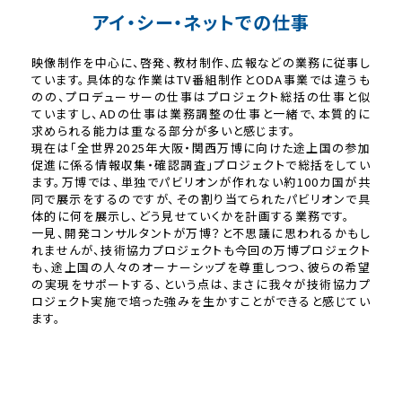
アイ・シー・ネットでの仕事
映像制作を中心に、啓発、教材制作、広報などの業務に従事し
ています。具体的な作業はTV番組制作とODA事業では違うも
のの、プロデューサーの仕事はプロジェクト総括の仕事と似
ていますし、ADの仕事は業務調整の仕事と一緒で、本質的に
求められる能力は重なる部分が多いと感じます。
現在は「全世界2025年大阪・関西万博に向けた途上国の参加
促進に係る情報収集・確認調査」プロジェクトで総括をしてい
ます。万博では、単独でパビリオンが作れない約100カ国が共
同で展示をするのですが、その割り当てられたパビリオンで具
体的に何を展示し、どう見せていくかを計画する業務です。
一見、開発コンサルタントが万博？と不思議に思われるかもし
れませんが、技術協力プロジェクトも今回の万博プロジェクト
も、途上国の人々のオーナーシップを尊重しつつ、彼らの希望
の実現をサポートする、という点は、まさに我々が技術協力プ
ロジェクト実施で培った強みを生かすことができると感じてい
ます。