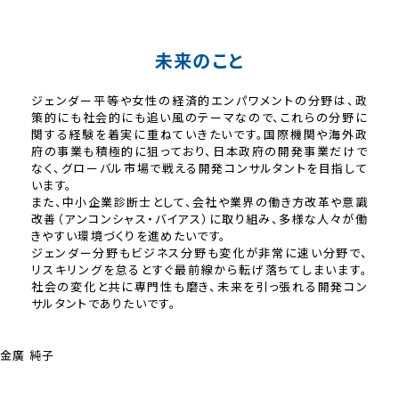
未来のこと
ジェンダー平等や女性の経済的エンパワメントの分野は、政
策的にも社会的にも追い風のテーマなので、これらの分野に
関する経験を着実に重ねていきたいです。国際機関や海外政
府の事業も積極的に狙っており、日本政府の開発事業だけで
なく、グローバル市場で戦える開発コンサルタントを目指して
います。
また、中小企業診断士として、会社や業界の働き方改革や意識
改善（アンコンシャス・バイアス）に取り組み、多様な人々が働
きやすい環境づくりを進めたいです。
ジェンダー分野もビジネス分野も変化が非常に速い分野で、
リスキリングを怠るとすぐ最前線から転げ落ちてしまいます。
社会の変化と共に専門性も磨き、未来を引っ張れる開発コン
サルタントでありたいです。
金廣 純子