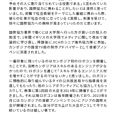
予めその人に割り当てられている役割である」と言われていた
影響があり、国際協力に携わることがしたいとは漠然と思って
いました。前職で社会貢献をテーマにした番組に携わった際、
彼らの仕事が社会の役に立っていると実感し、刺激を受けて、
徐々に国際協力への興味が高まっていったのだと思います。
国際協力業界で働くには大学院へ行った方が良いとの知人の
助言で、1年間イギリスの大学院でメディアに関して改めて理
論的に学び直し、帰国後にJICAのシニア海外協力隊に参加。
カンボジアの国営TV局の制作アドバイザーとして首都プノン
ペンに派遣されました。
一番印象に残っているのはカンボジア初のロボコンを開催し
たことです。当時カンボジアはスキルのあるエンジニアが少な
かったので、ロボコンを通じて「スキルがあるエンジニア人材
を増やすことができるのではないか」と思いました。 ロボコン
に積極的に取り組んでいるタイの公共放送局から指導員を派
遣してもらったり、他のシニアボランティアにも協力してもらっ
たりして、無事に第1回目の大会を2014年に開催することがで
きました。それ以降ロボコンは毎年開催されており、2023年8
月にはカンボジアの首都プノンペンでついにアジアの国際大
会が開催されました。自分が立ち上げた大会がこうして今でも
続いているのは嬉しい事です。