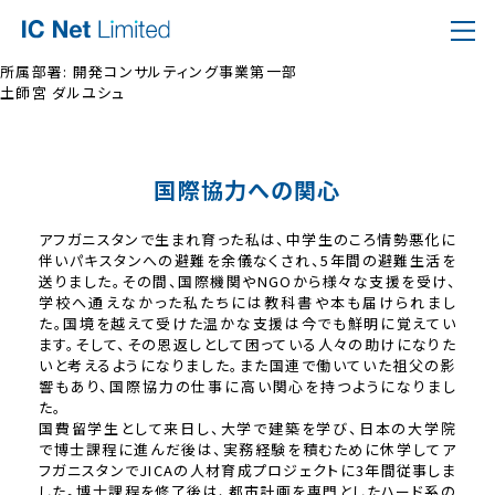
所属部署:
開発コンサルティング事業第一部
土師宮 ダルユシュ
国際協力への関心
アフガニスタンで生まれ育った私は、中学生のころ情勢悪化に
伴いパキスタンへの避難を余儀なくされ、5年間の避難生活を
送りました。その間、国際機関やNGOから様々な支援を受け、
学校へ通えなかった私たちには教科書や本も届けられまし
た。国境を越えて受けた温かな支援は今でも鮮明に覚えてい
ます。そして、その恩返しとして困っている人々の助けになりた
いと考えるようになりました。また国連で働いていた祖父の影
響もあり、国際協力の仕事に高い関心を持つようになりまし
た。
国費留学生として来日し、大学で建築を学び、日本の大学院
で博士課程に進んだ後は、実務経験を積むために休学してア
フガニスタンでJICAの人材育成プロジェクトに3年間従事しま
した。博士課程を修了後は、都市計画を専門としたハード系の